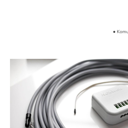
● Komu