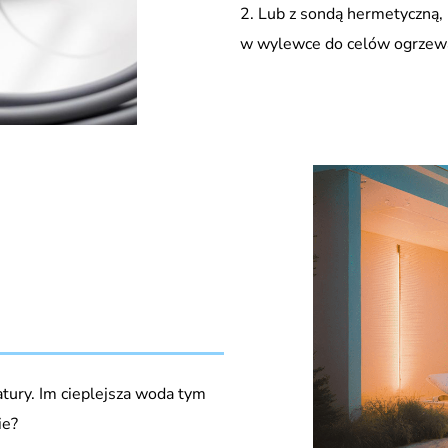
Lub z sondą hermetyczną,
w wylewce do celów ogrzew
ury. Im cieplejsza woda tym
ie?