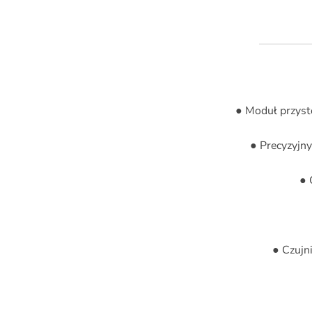
● Moduł przyst
● Precyzyjn
● 
● Czujn