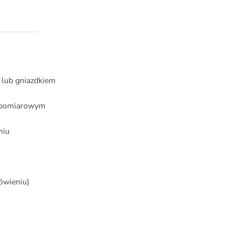
 lub gniazdkiem
e pomiarowym
niu
ówieniu)