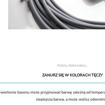
Kolory, które lubisz…
ZANURZ SIĘ W KOLORACH TĘCZY
wietlenie basenu może przyjmować barwę zależną od temperat
cieplejsza barwa, a może wolisz odwrotn