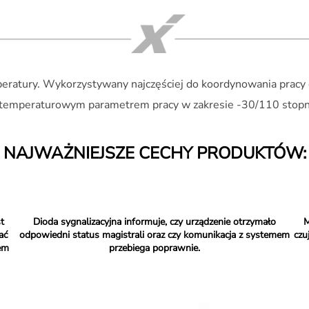
tury. Wykorzystywany najczęściej do koordynowania pracy ogr
 temperaturowym parametrem pracy w zakresie -30/110 stopni
NAJWAŻNIEJSZE CECHY PRODUKTÓW:
t
Dioda sygnalizacyjna informuje, czy urządzenie otrzymało
M
ać
odpowiedni status magistrali oraz czy komunikacja z systemem
czu
em
przebiega poprawnie.