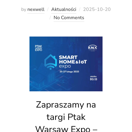
Posted
by
nexwell
Aktualności
2025-10-20
on
No Comments
Zapraszamy na
targi Ptak
Warsaw Expo –