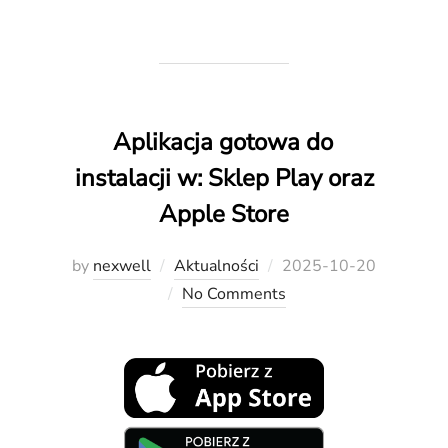
Aplikacja gotowa do
instalacji w: Sklep Play oraz
Apple Store
Posted
by
nexwell
Aktualności
2025-10-20
on
No Comments