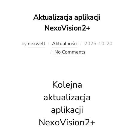
Aktualizacja aplikacji
NexoVision2+
Posted
by
nexwell
Aktualności
2025-10-20
on
No Comments
Kolejna
aktualizacja
aplikacji
NexoVision2+