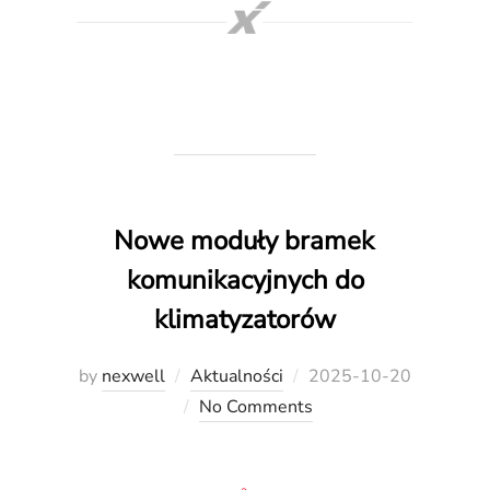
Nowe moduły bramek
komunikacyjnych do
klimatyzatorów
Posted
by
nexwell
Aktualności
2025-10-20
on
No Comments