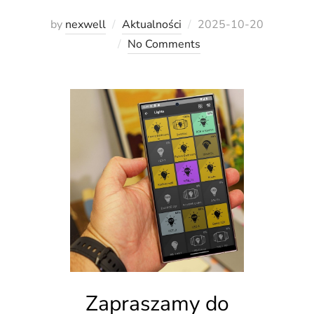
Posted
by
nexwell
Aktualności
2025-10-20
on
No Comments
Zapraszamy do