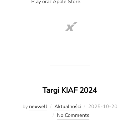
Play oraz Apple Store.
Targi KIAF 2024
Posted
by
nexwell
Aktualności
2025-10-20
on
No Comments