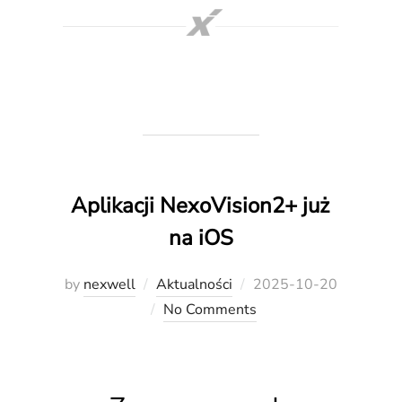
Aplikacji NexoVision2+ już
na iOS
Posted
by
nexwell
Aktualności
2025-10-20
on
No Comments