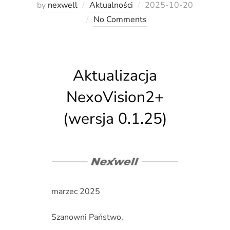
Posted
by
nexwell
Aktualności
2025-10-20
on
No Comments
Aktualizacja
NexoVision2+
(wersja 0.1.25)
marzec 2025
Szanowni Państwo,