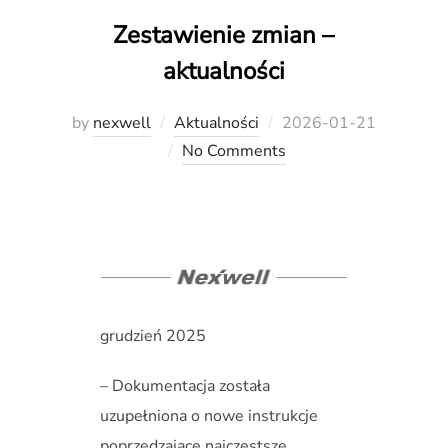
Zestawienie zmian –
aktualności
Posted
by
nexwell
Aktualności
2026-01-21
on
No Comments
grudzień 2025
– Dokumentacja została
uzupełniona o nowe instrukcje
poprzedzające najczęstsze