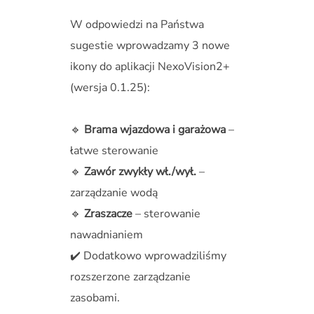
W odpowiedzi na Państwa
sugestie wprowadzamy 3 nowe
ikony do aplikacji NexoVision2+
(wersja 0.1.25):
🔹
Brama wjazdowa i garażowa
–
łatwe sterowanie
🔹
Zawór zwykły wł./wył.
–
zarządzanie wodą
🔹
Zraszacze
– sterowanie
nawadnianiem
✔️ Dodatkowo wprowadziliśmy
rozszerzone zarządzanie
zasobami.